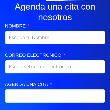
Agenda una cita con
nosotros
NOMBRE
CORREO ELECTRÓNICO
AGENDA UNA CITA