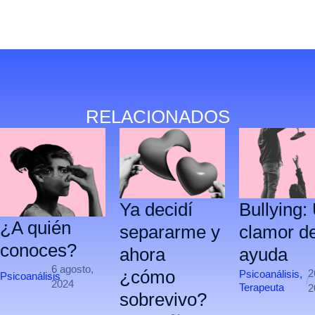
RELACIONADOS
Ya decidí
Bullying:
¿A quién
separarme y
clamor d
conoces?
ahora
ayuda
6 agosto,
¿cómo
2
Psicoanálisis
,
Psicoanálisis
/
/
2024
Terapeuta
2
sobrevivo?