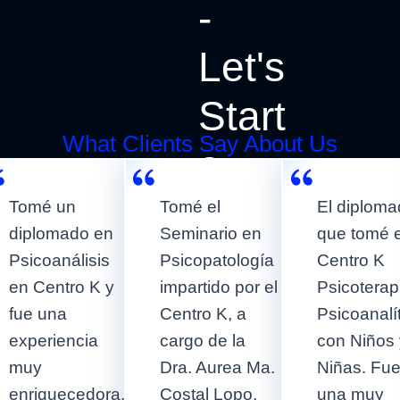
-
Let's
Start
What Clients Say About Us
a
New
Tomé un
Tomé el
El diplom
diplomado en
Seminario en
que tomé 
Project!
Psicoanálisis
Psicopatología
Centro K
en Centro K y
impartido por el
Psicoterap
fue una
Centro K, a
Psicoanalí
Start a Project Now
experiencia
cargo de la
con Niños 
muy
Dra. Aurea Ma.
Niñas. Fu
enriquecedora.
Costal Lopo,
una muy