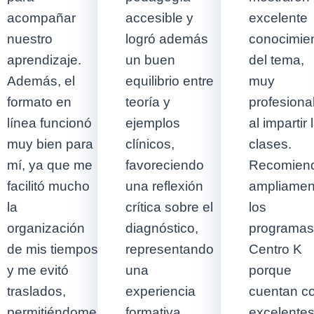
acompañar
accesible y
excelente
nuestro
logró además
conocimie
aprendizaje.
un buen
del tema,
Además, el
equilibrio entre
muy
formato en
teoría y
profesiona
línea funcionó
ejemplos
al impartir 
muy bien para
clínicos,
clases.
mí, ya que me
favoreciendo
Recomien
facilitó mucho
una reflexión
ampliamen
la
crítica sobre el
los
organización
diagnóstico,
programas
de mis tiempos
representando
Centro K
y me evitó
una
porque
traslados,
experiencia
cuentan c
permitiéndome
formativa
excelente