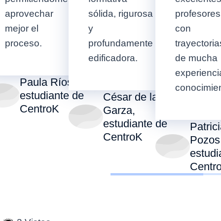
aprovechar
sólida, rigurosa
profesores
mejor el
y
con
proceso.
profundamente
trayectoria
edificadora.
de mucha
experienci
Paula Ríos,
conocimien
estudiante de
César de la
CentroK
Garza,
estudiante de
Patric
CentroK
Pozos
estudi
Centr