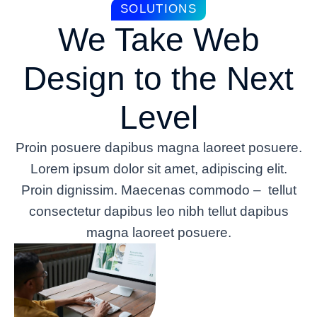
SOLUTIONS
Dedicated tech
We Take Web
specialists
Design to the Next
Free 24/7
support
Level
Proin posuere dapibus magna laoreet posuere.
Lorem ipsum dolor sit amet, adipiscing elit.
Proin dignissim. Maecenas commodo – tellut
consectetur dapibus leo nibh tellut dapibus
magna laoreet posuere.