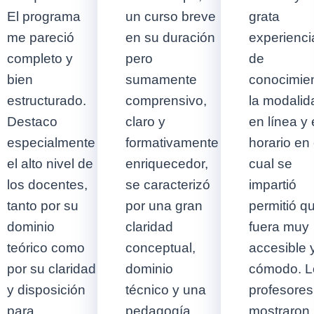
El programa
un curso breve
grata
me pareció
en su duración
experienci
completo y
pero
de
bien
sumamente
conocimien
estructurado.
comprensivo,
la modalid
Destaco
claro y
en línea y 
especialmente
formativamente
horario en 
el alto nivel de
enriquecedor,
cual se
los docentes,
se caracterizó
impartió
tanto por su
por una gran
permitió q
dominio
claridad
fuera muy
teórico como
conceptual,
accesible 
por su claridad
dominio
cómodo. L
y disposición
técnico y una
profesores
para
pedagogía
mostraron