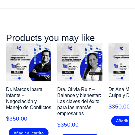
Products you may like
Dr. Marcos Ibarra
Dra. Olivia Ruiz –
Dr. Ana Mart
Infante –
Balance y bienestar:
Culpa y De
Negociación y
Las claves del éxito
$
350.00
Manejo de Conflictos
para las mamás
empresarias
$
350.00
Añadir al 
$
350.00
Añadir al carrito