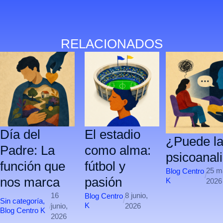
RELACIONADOS
Día del
El estadio
¿Puede la
Padre: La
como alma:
psicoanal
función que
fútbol y
25 m
Blog Centro
/
nos marca
pasión
K
2026
16
8 junio,
Blog Centro
/
Sin categorí­a
,
K
/
junio,
2026
Blog Centro K
2026