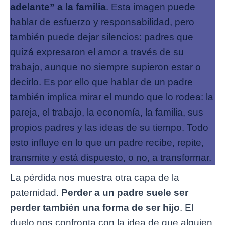
adelante” a la familia
. Esta imagen puede
hablar de esfuerzo y responsabilidad, pero
también puede dejar silencios: padres que
quizá expresaron el amor a través de su
trabajo, aunque no siempre supieron estar o
decirlo. Es por ello que hablar de un padre
también implica mirar el mundo que lo rodea: la
pareja, el trabajo, la economía, la familia, sus
propios padres y las ideas de su tiempo. Todo
esto influye en lo que un padre recibe, repite,
transmite y está dispuesto, o no, a transformar.
La pérdida nos muestra otra capa de la
paternidad.
Perder a un padre suele ser
perder también una forma de ser hijo
. El
duelo nos confronta con la idea de que alguien