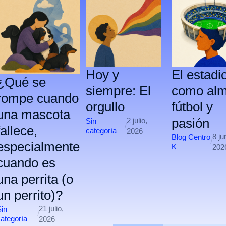
Hoy y
El estadi
¿Qué se
siempre: El
como alm
rompe cuando
orgullo
fútbol y
una mascota
pasión
2 julio,
Sin
/
fallece,
categorí­a
2026
8 ju
Blog Centro
/
especialmente
K
202
cuando es
una perrita (o
un perrito)?
21 julio,
in
/
ategorí­a
2026