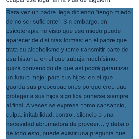
Rara vez un padre llega diciendo “tengo miedo
de no ser suficiente”. Sin embargo, en
psicoterapia he visto que ese miedo puede
aparecer de distintas formas: en el padre que
trata su alcoholismo y teme transmitir parte de
esa historia; en el que trabaja muchísimo,
quizá convencido de que así podrá garantizar
un futuro mejor para sus hijos; en el que
guarda sus preocupaciones porque cree que
proteger a sus hijos significa ponerse siempre
al final. A veces se expresa como cansancio,
culpa, irritabilidad, control, silencio o una
necesidad abrumadora de proveer… y debajo
de todo esto, puede existir una pregunta que