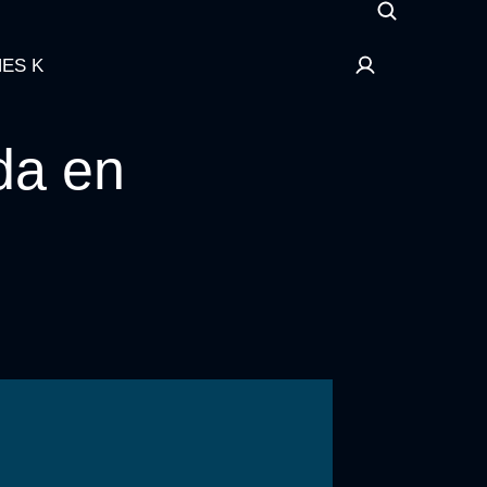
ES K
ada en