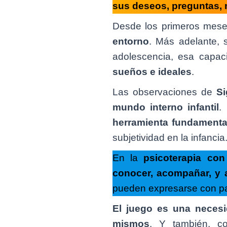
sus deseos, preguntas, 
Desde los primeros mese
entorno
. Más adelante, 
adolescencia, esa capac
sueños e ideales
.
Las observaciones de
S
mundo interno infantil
.
herramienta fundamental
subjetividad en la infancia
En la
psicoterapia con
conocer, acompañar, y a
pueden expresarse con pala
El juego es una necesid
mismos
. Y también, c