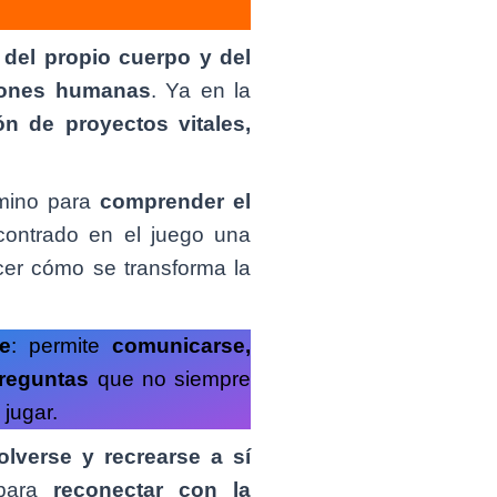
del propio cuerpo y del
ciones humanas
. Ya en la
ón de proyectos vitales,
amino para
comprender el
contrado en el juego una
er cómo se transforma la
e
: permite
comunicarse,
preguntas
que no siempre
 jugar.
olverse y recrearse a sí
 para
reconectar con la