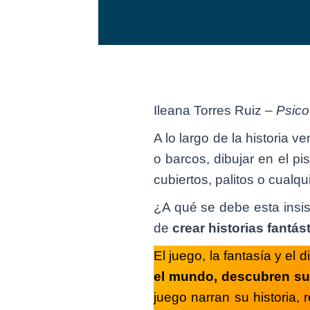
Ileana Torres Ruiz –
Psico
A lo largo de la historia v
o barcos, dibujar en el pi
cubiertos, palitos o cual
¿A qué se debe esta insis
de
crear historias fantás
El juego, la fantasía y el 
el mundo, descubren su
juego narran su historia,