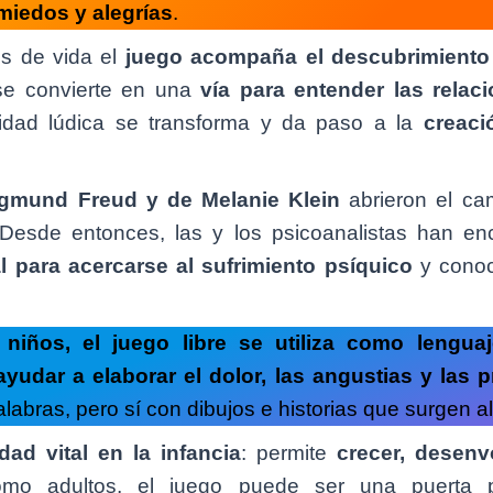
miedos y alegrías
.
s de vida el
juego acompaña el descubrimiento 
se convierte en una
vía para entender las rela
idad lúdica se transforma y da paso a la
creaci
igmund Freud y de Melanie Klein
abrieron el c
 Desde entonces, las y los psicoanalistas han en
 para acercarse al sufrimiento psíquico
y conoc
.
 niños, el juego libre se utiliza como lenguaj
yudar a elaborar el dolor, las angustias y las 
bras, pero sí con dibujos e historias que surgen al
ad vital en la infancia
: permite
crecer, desenv
omo adultos, el juego puede ser una puerta