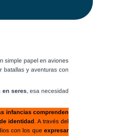
r un simple papel en aviones
ar batallas y aventuras con
s en seres
, esa necesidad
las infancias comprenden
de identidad
. A través del
edios con los que
expresar