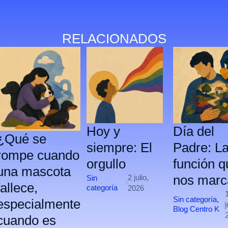
RELACIONADOS
Hoy y
Día del
¿Qué se
siempre: El
Padre: L
rompe cuando
orgullo
función q
una mascota
nos marc
2 julio,
Sin
/
fallece,
categorí­a
2026
Sin categorí­a
,
especialmente
/
j
Blog Centro K
cuando es